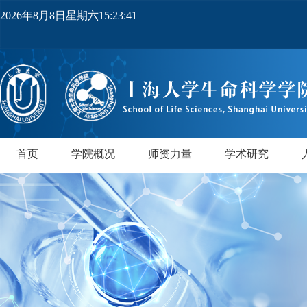
2026年8月8日星期六15:23:42
首页
学院概况
师资力量
学术研究
学院简介
党政领导
机构设置
实验中心
领军人才
教师队伍
研究所
领军人才
行业导师
PI实验室
正高级
副高级
博士后
中级
研