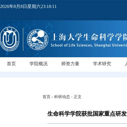
2026年8月8日星期六23:18:12
首页
学院概况
师资力量
学术研究
学院简介
党政领导
机构设置
实验中心
领军人才
教师队伍
研究所
领军人才
行业导师
PI实验室
正高级
副高级
博士后
中级
研
首页
-
科研动态
- 正文
生命科学学院获批国家重点研发