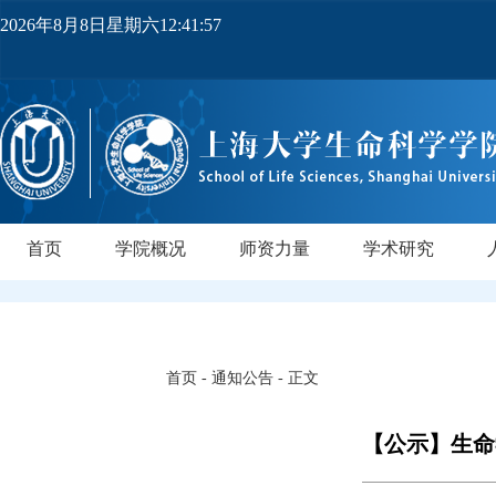
2026年8月8日星期六12:41:58
首页
学院概况
师资力量
学术研究
学院简介
党政领导
机构设置
实验中心
领军人才
教师队伍
研究所
领军人才
行业导师
PI实验室
正高级
副高级
博士后
中级
研
首页
-
通知公告
- 正文
【公示】生命学