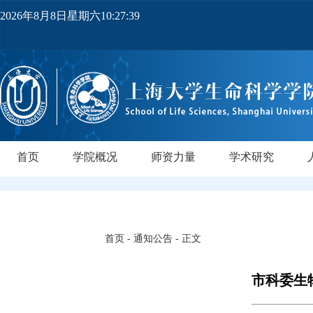
2026年8月8日星期六10:27:41
首页
学院概况
师资力量
学术研究
学院简介
党政领导
机构设置
实验中心
领军人才
教师队伍
研究所
领军人才
行业导师
PI实验室
正高级
副高级
博士后
中级
研
首页
-
通知公告
- 正文
市科委生