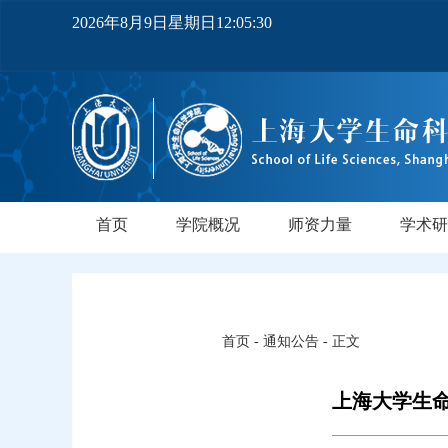
2026年8月9日星期日12:05:31
首页
学院概况
师资力量
学术研
学院简介
党政领导
机构设置
实验中心
领军人才
教师队伍
研究所
领军人
行业导
PI实
正高
副高
博士
中级
首页
-
通知公告
- 正文
上海大学生命