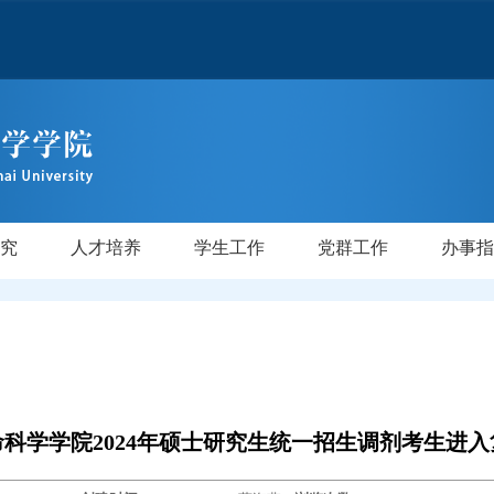
究
人才培养
学生工作
党群工作
办事指
才
师
验室
级
级
后
研究生教育
本科教学
学位授权点建设
专业介绍
培养方案
规章制度
专业介绍
培养方案
规章制度
党务公开
工会妇委
校友
科学学院2024年硕士研究生统一招生调剂考生进