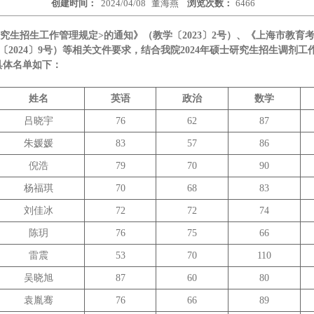
创建时间：
2024/04/08
董海燕
浏览次数：
6466
究生招生工作管理规定>的通知》（教学〔2023〕2号）、《上海市教育考
2024〕9号）等相关文件要求，结合我院2024年硕士研究生招生调剂
具体名单如下：
姓名
英语
政治
数学
吕晓宇
76
62
87
朱媛媛
83
57
86
倪浩
79
70
90
杨福琪
70
68
83
刘佳冰
72
72
74
陈玥
76
75
66
雷震
53
70
110
吴晓旭
87
60
80
袁胤骞
76
66
89