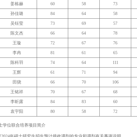
姜栋赫
60
58
73
孙佳璐
84
64
58
吴钰莹
73
69
57
陈文杰
66
64
78
王璇
72
67
76
李冉
81
61
65
陈科羽
74
64
111
王辉
61
71
94
田骁
66
70
106
王铭祥
70
67
68
李昕露
84
83
60
袁宇阳
80
58
72
士学位联合培养项目简介
2024年硕士研究生招生预计接收调剂的专业和调剂有关事项说明