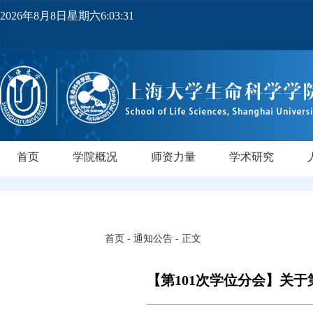
2026年8月8日星期六6:03:32
首页
学院概况
师资力量
学术研究
学院简介
党政领导
机构设置
实验中心
领军人才
教师队伍
研究所
领军人才
行业导师
PI实验室
正高级
副高级
博士后
中级
研
首页
-
通知公告
- 正文
【第101次学位分会】关