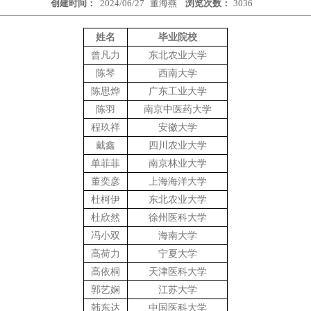
创建时间：
2024/06/27
董海燕
浏览次数：
3036
姓名
毕业院校
曾凡力
东北农业大学
陈琴
西南大学
陈思烨
广东工业大学
陈羽
南京中医药大学
程玖祥
安徽大学
戴鑫
四川农业大学
单菲菲
南京林业大学
董奕彦
上海海洋大学
杜柯伊
东北农业大学
杜欣然
徐州医科大学
冯小双
海南大学
高荷力
宁夏大学
高依桐
天津医科大学
郭艺娴
江苏大学
韩东达
中国医科大学