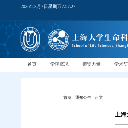
2026年8月7日星期五7:57:28
首页
学院概况
师资力量
学术研
学院简介
党政领导
机构设置
实验中心
领军人才
教师队伍
研究所
领军人
行业导
PI实
正高
副高
博士
中级
首页
-
通知公告
- 正文
上海