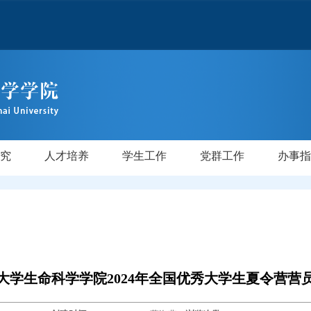
究
人才培养
学生工作
党群工作
办事指
才
师
验室
级
级
后
研究生教育
本科教学
学位授权点建设
专业介绍
培养方案
规章制度
专业介绍
培养方案
规章制度
党务公开
工会妇委
校友
大学生命科学学院2024年全国优秀大学生夏令营营