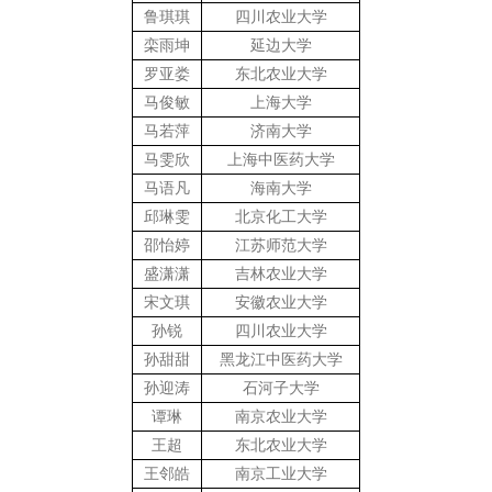
鲁琪琪
四川农业大学
栾雨坤
延边大学
罗亚娄
东北农业大学
马俊敏
上海大学
马若萍
济南大学
马雯欣
上海中医药大学
马语凡
海南大学
邱琳雯
北京化工大学
邵怡婷
江苏师范大学
盛潇潇
吉林农业大学
宋文琪
安徽农业大学
孙锐
四川农业大学
孙甜甜
黑龙江中医药大学
孙迎涛
石河子大学
谭琳
南京农业大学
王超
东北农业大学
王邻皓
南京工业大学