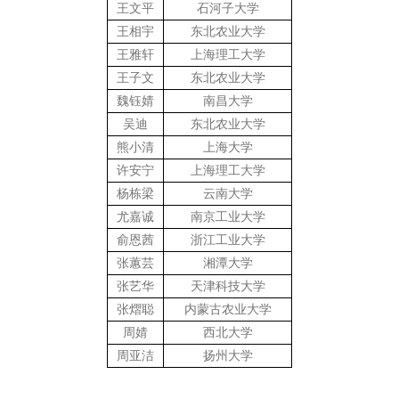
王文平
石河子大学
王相宇
东北农业大学
王雅轩
上海理工大学
王子文
东北农业大学
魏钰婧
南昌大学
吴迪
东北农业大学
熊小清
上海大学
许安宁
上海理工大学
杨栋梁
云南大学
尤嘉诚
南京工业大学
俞恩茜
浙江工业大学
张蕙芸
湘潭大学
张艺华
天津科技大学
张熠聪
内蒙古农业大学
周婧
西北大学
周亚洁
扬州大学