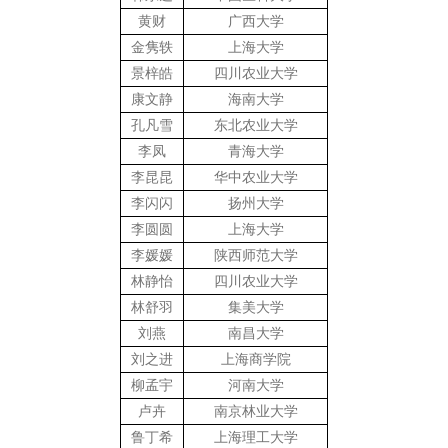
黄财
广西大学
金隽轶
上海大学
景梓皓
四川农业大学
康文静
海南大学
孔凡雪
东北农业大学
李凤
青海大学
李昆昆
华中农业大学
李闪闪
扬州大学
李圆圆
上海大学
李媛媛
陕西师范大学
林静怡
四川农业大学
林舒羽
集美大学
刘燕
南昌大学
刘之进
上海商学院
柳孟宇
河南大学
卢卉
南京林业大学
鲁丁希
上海理工大学