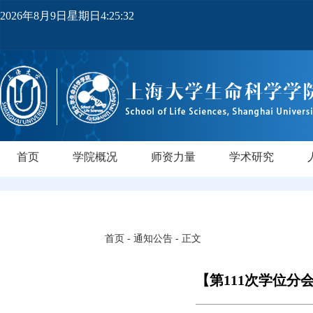
2026年8月9日星期日4:25:32
首页
学院概况
师资力量
学术研究
学院简介
党政领导
机构设置
实验中心
领军人才
教师队伍
研究所
领军人才
行业导师
PI实验室
正高级
副高级
博士后
中级
研
首页
-
通知公告
- 正文
【第111次学位分