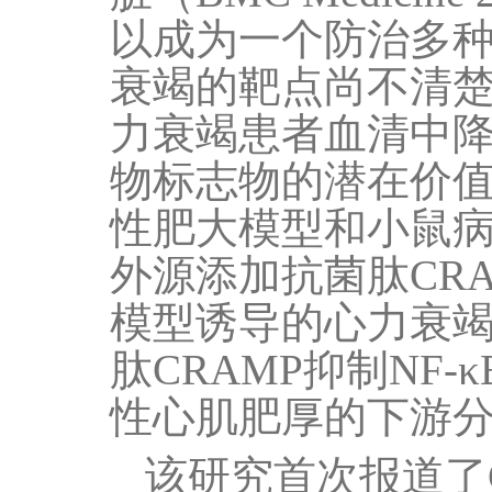
以成为一个防治多
衰竭的靶点尚不清
力衰竭患者血清中
物标志物的潜在价
性肥大模型和小鼠
外源添加抗菌肽
CR
模型诱导的心力衰
肽
CRAMP
抑制
NF-κ
性心肌肥厚的下游
该研究首次报道了