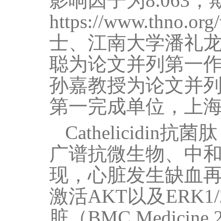
影响因子为
8.063
，
https://www.thno.or
士、江南大学潘礼
聪为论文并列第一
孙嘉教授为论文并
第一完成单位，上
Cathelicidin
抗菌肽
广谱抗微生物、中
现，心脏发生缺血
激活
AKT
以及
ERK1/
脏（
BMC Medicine 