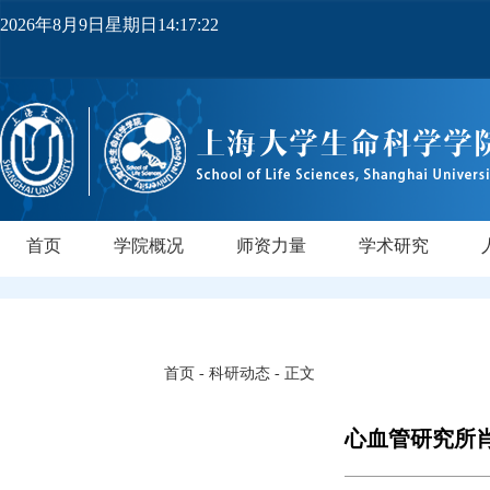
2026年8月9日星期日14:17:23
首页
学院概况
师资力量
学术研究
学院简介
党政领导
机构设置
实验中心
领军人才
教师队伍
研究所
领军人才
行业导师
PI实验室
正高级
副高级
博士后
中级
研
首页
-
科研动态
- 正文
心血管研究所肖俊