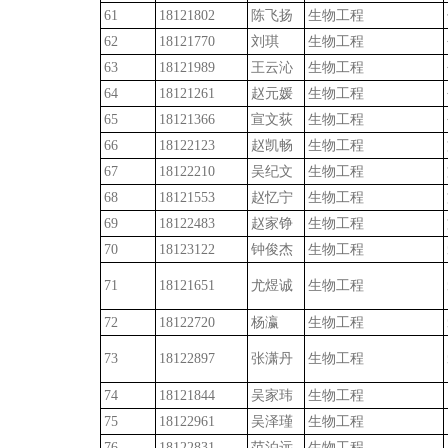
61
18121802
陈飞扬
生物工程
62
18121770
刘琪
生物工程
63
18121989
王云沁
生物工程
64
18121261
赵元媛
生物工程
65
18121366
宣文荻
生物工程
66
18122123
赵凯畅
生物工程
67
18122210
吴纪文
生物工程
68
18121553
赵忆宁
生物工程
69
18122483
赵家铮
生物工程
70
18123122
钟俊杰
生物工程
71
18121651
尤煜诚
生物工程
72
18122720
杨瀛
生物工程
73
18122897
张潇丹
生物工程
74
18121844
吴家玮
生物工程
75
18122961
吴泽瑾
生物工程
76
18122831
范泊远
生物工程