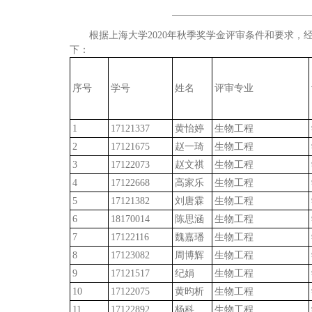
根据上海大学2020年秋季奖学金评审条件和要求，
下：
序号
学号
姓名
评审专业
1
17121337
黄怡婷
生物工程
2
17121675
赵一琦
生物工程
3
17122073
赵文祺
生物工程
4
17122668
高家乐
生物工程
5
17121382
刘唐霖
生物工程
6
18170014
陈思涵
生物工程
7
17122116
魏嘉璠
生物工程
8
17123082
周博辉
生物工程
9
17121517
纪娟
生物工程
10
17122075
黄昀析
生物工程
11
17122892
杨科
生物工程