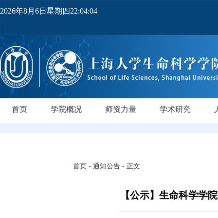
2026年8月6日星期四22:04:04
首页
学院概况
师资力量
学术研究
学院简介
党政领导
机构设置
实验中心
领军人才
教师队伍
研究所
领军人才
行业导师
PI实验室
正高级
副高级
博士后
中级
研
首页
-
通知公告
- 正文
【公示】生命科学学院2