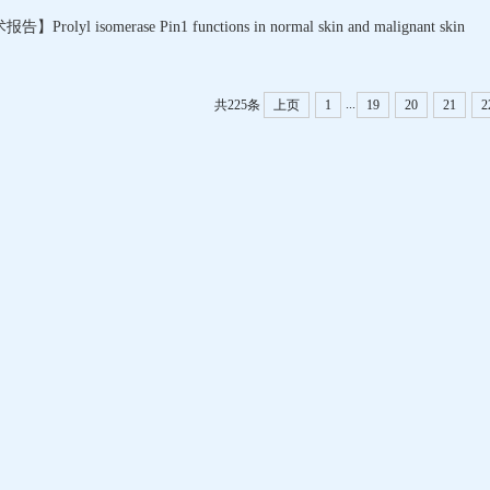
】Prolyl isomerase Pin1 functions in normal skin and malignant skin
...
共225条
上页
1
19
20
21
2