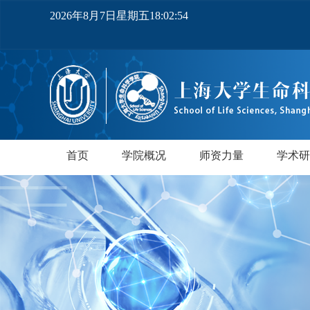
2026年8月7日星期五18:02:55
首页
学院概况
师资力量
学术研
学院简介
党政领导
机构设置
实验中心
领军人才
教师队伍
研究所
领军人
行业导
PI实
正高
副高
博士
中级