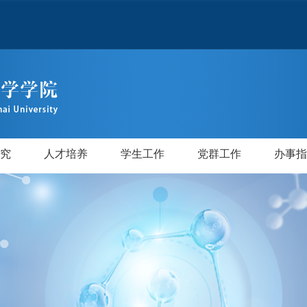
究
人才培养
学生工作
党群工作
办事指
才
师
验室
级
级
后
研究生教育
本科教学
学位授权点建设
专业介绍
培养方案
规章制度
专业介绍
培养方案
规章制度
党务公开
工会妇委
校友