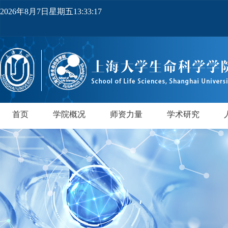
2026年8月7日星期五13:33:17
首页
学院概况
师资力量
学术研究
学院简介
党政领导
机构设置
实验中心
领军人才
教师队伍
研究所
领军人才
行业导师
PI实验室
正高级
副高级
博士后
中级
研