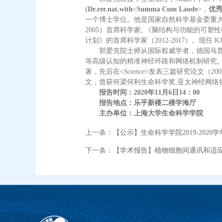
(
Dr.rer.nat.with
<
Summa Cum Laude
>，
优
一个博士学位。他是国家自然科学基金委重大项目
2005）首席科学家; 《脑结构与功能的可塑性
计划》的首席科学家（2012-2017）。现任
郭爱克院士师从国际权威学者，德国马普学
等高级认知的精准神经环路和网络机制研究。于
著，先后在<
Science
>发表三篇研究论文（2001,
文，曾获何梁何利生命科学奖,亚太神经网络
报告时间：
2020
年
11
月
6
日
14
：
00
报告地点：乐乎新楼二楼学海厅
主办单位：上海大学生命科学学院
上一条：
【公示】生命科学学院2019-20
下一条：
【学术报告】植物细胞间通讯和适