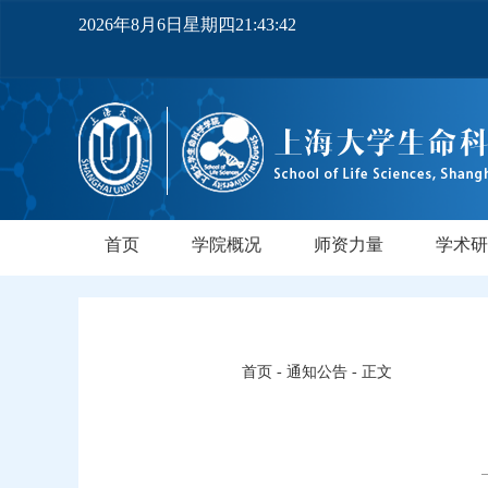
2026年8月6日星期四21:43:42
首页
学院概况
师资力量
学术研
学院简介
党政领导
机构设置
实验中心
领军人才
教师队伍
研究所
领军人
行业导
PI实
正高
副高
博士
中级
首页
-
通知公告
- 正文