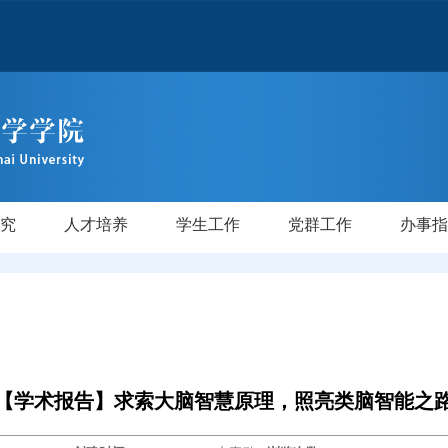
究
人才培养
学生工作
党群工作
办事指
才
师
验室
级
级
后
研究生教育
本科教学
学位授权点建设
专业介绍
培养方案
规章制度
专业介绍
培养方案
规章制度
党务公开
工会妇委
校友
【学术报告】求索大脑智慧原理，照亮类脑智能之