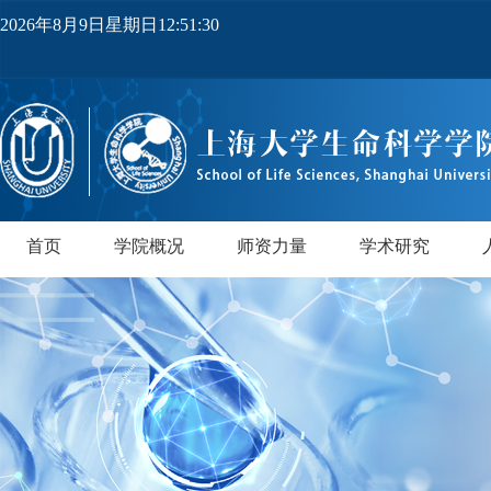
2026年8月9日星期日12:51:31
首页
学院概况
师资力量
学术研究
学院简介
党政领导
机构设置
实验中心
领军人才
教师队伍
研究所
领军人才
行业导师
PI实验室
正高级
副高级
博士后
中级
研