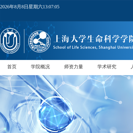
2026年8月8日星期六13:07:06
首页
学院概况
师资力量
学术研究
学院简介
党政领导
机构设置
实验中心
领军人才
教师队伍
研究所
领军人才
行业导师
PI实验室
正高级
副高级
博士后
中级
研